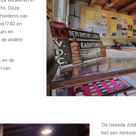
nze winkel en in
cht. Deze
chiedenis van
ond 1740 en
aars en
 de andere
k en de
n van
De tweede zolde
het een tentoon