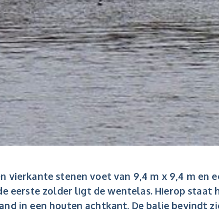
n vierkante stenen voet van 9,4 m x 9,4 m en 
de eerste zolder ligt de wentelas. Hierop staa
nd in een houten achtkant. De balie bevindt zi