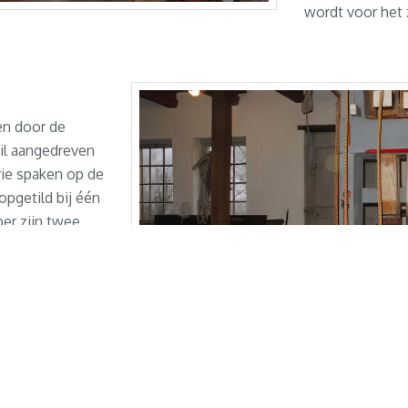
wordt voor het 
en door de
il aangedreven
rie spaken op de
opgetild bij één
er zijn twee
n.
las en de
n de 160 en 200