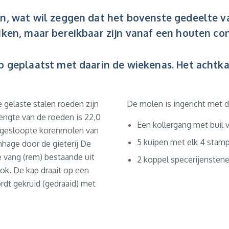
en, wat wil zeggen dat het bovenste gedeelte v
iken, maar bereikbaar zijn vanaf een houten cons
p geplaatst met daarin de wiekenas. Het achtkan
 gelaste stalen roeden zijn
De molen is ingericht met 
lengte van de roeden is 22,0
Een kollergang met buil 
e gesloopte korenmolen van
5 kuipen met elk 4 stamp
nhage door de gieterij De
 vang (rem) bestaande uit
2 koppel specerijensten
ok. De kap draait op een
rdt gekruid (gedraaid) met