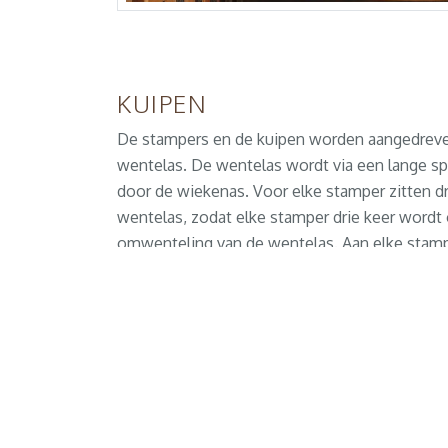
KUIPEN
De stampers en de kuipen worden aangedrev
wentelas. De wentelas wordt via een lange sp
door de wiekenas. Voor elke stamper zitten d
wentelas, zodat elke stamper drie keer wordt 
omwenteling van de wentelas. Aan elke stamp
messen bevestigd die de snuiftabak fijn kappe
De overbrengingsverhouding tussen de wente
bovenas is 1:0,91. Per minuut valt er dan tusse
keer een stamper in de kuip.