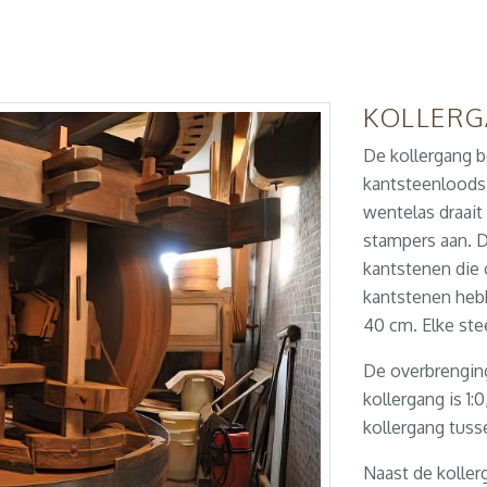
KOLLER
De kollergang b
kantsteenloods
wentelas draait
stampers aan. D
kantstenen die o
kantstenen hebb
40 cm. Elke ste
De overbrengin
kollergang is 1:
kollergang tuss
Naast de koller