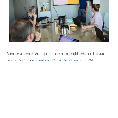
Nieuwsgierig? Vraag naar de mogelijkheden of vraag
een offerte aan (
verhuur@snuifmolens.nl
– 06
57193761).
Stichting Molens aan de Kralingse
Plas
Plaszoom 322, 3062CL Rotterdam